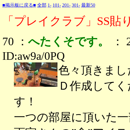
■掲示板に戻る■
全部
1-
101-
201-
301-
最新50
「プレイクラブ」SS貼り
70 ：
へたくそです。
： 2
ID:aw9a/0PQ
色々頂きまし
Ｄ作成してく
す！
一つの部屋に頂いた一