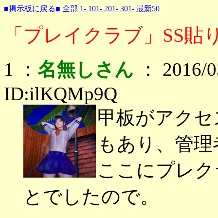
■掲示板に戻る■
全部
1-
101-
201-
301-
最新50
「プレイクラブ」SS貼り
1 ：
名無しさん
： 2016/03
ID:ilKQMp9Q
甲板がアクセ
もあり、管理
ここにプレク
とでしたので。