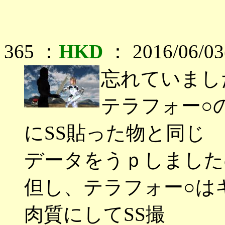
365 ：
HKD
： 2016/06/03
忘れていまし
テラフォー○
にSS貼った物と同じ
データをうｐしました
但し、テラフォー○はキャ
肉質にしてSS撮