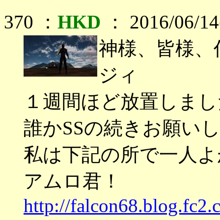
370 ：
HKD
： 2016/06/14
神様、皆様、
ジィ
１週間ほど放置しまし
誰かSSの続きお願い
私は下記の所で一人よ
アムロ君！
http://falcon68.blog.fc2.