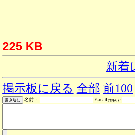
225 KB
新着
掲示板に戻る
全部
前100
名前：
E-mail
:
(省略可)