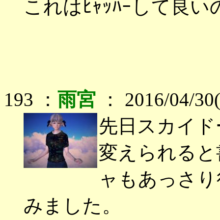
これはﾋｬｯﾊｰして良
193 ：
雨宮
： 2016/04/30
先日スカイド
変えられると
ャもあっさり
みました。