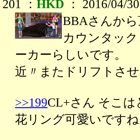
201 ：
HKD
： 2016/04/30
BBAさんか
カウンタック
ーカーらしいです。
近〃またドリフトさせ
>>199
CL+さん そこ
花リング可愛いですね