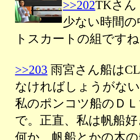
>>202
TKさん
少ない時間の
トスカートの組ですね
>>203
雨宮さん船はC
なければしょうがない
私のポンコツ船のＤＬ
で。正直、私は帆船好
何か、帆船とかの木の