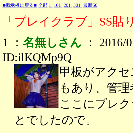
■掲示板に戻る■
全部
1-
101-
201-
301-
最新50
「プレイクラブ」SS貼り
1 ：
名無しさん
： 2016/03
ID:ilKQMp9Q
甲板がアクセ
もあり、管理
ここにプレク
とでしたので。