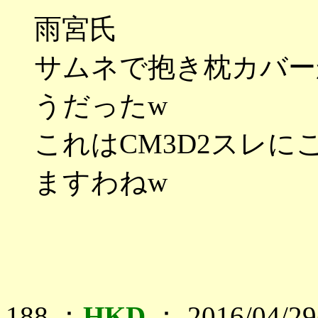
雨宮氏
サムネで抱き枕カバー
うだったw
これはCM3D2スレ
ますわねw
188 ：
HKD
： 2016/04/29