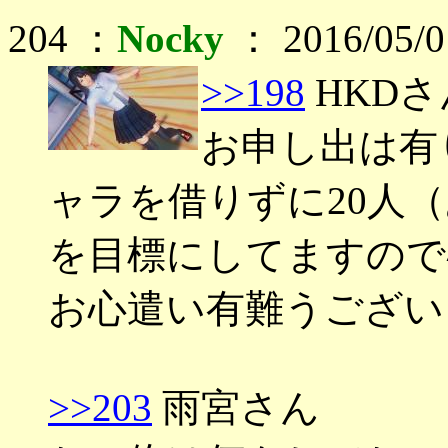
204 ：
Nocky
： 2016/05/0
>>198
HKDさ
お申し出は有
ャラを借りずに20人（
を目標にしてますので^
お心遣い有難うござい
>>203
雨宮さん