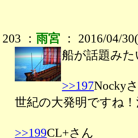
203 ：
雨宮
： 2016/04/30
船が話題みた
>>197
Nocky
世紀の大発明ですね！
>>199
CL+さん