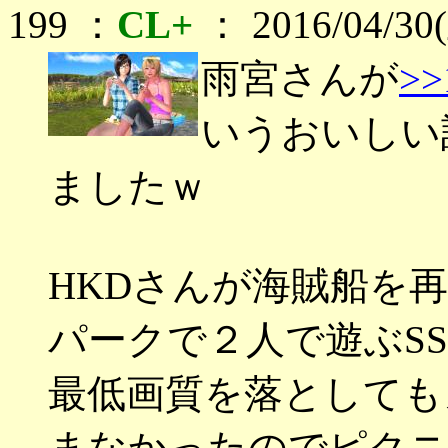
199 ：
CL+
： 2016/04/30(
雨宮さんが
>>
いうおいしい
ましたｗ
HKDさんが海賊船を
パークで２人で遊ぶS
最低画質を落としても
まなかったのでピクニ