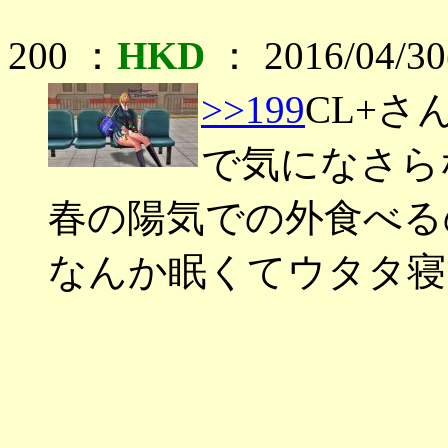
200 ：
HKD
： 2016/04/30
>>199
CL+
で気になさら
春の陽気での外食べる
なんか眠くてウタタ寝