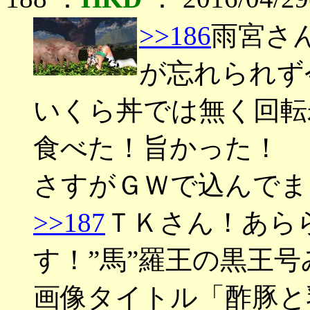
>>186
雨宮さ
が忘れられず
いくら丼では無く回転
食べた！旨かった！
さすがＧＷで込んでま
>>187
ＴＫさん！あら
す！”馬”羅王の黒王
画像タイトル「酢豚と