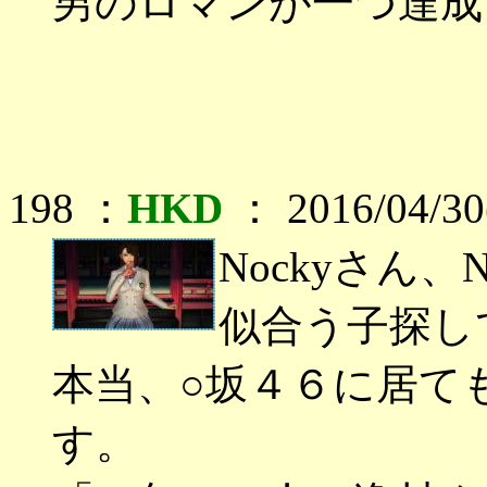
男のロマンが一つ達成
198 ：
HKD
： 2016/04/30
Nockyさん
似合う子探し
本当、○坂４６に居て
す。