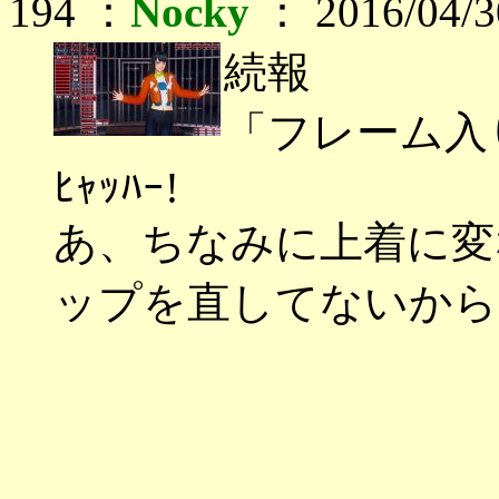
194 ：
Nocky
： 2016/04/3
続報
「フレーム入
ﾋｬｯﾊｰ!
あ、ちなみに上着に変
ップを直してないから