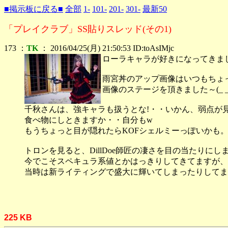
■掲示板に戻る■
全部
1-
101-
201-
301-
最新50
「プレイクラブ」SS貼りスレッド(その1)
173 ：
TK
： 2016/04/25(月) 21:50:53 ID:toAsIMjc
ローラキャラが好きになってきま
雨宮丼のアップ画像はいつもちょ
画像のステージを頂きました～(_ _
千秋さんは、強キャラも扱うとな!・・いかん、弱点が
食べ物にしときますか・・自分もw
もうちょっと目が隠れたらKOFシェルミーっぽいかも
トロンを見ると、DillDoe師匠の凄さを目の当たりにし
今でこそスペキュラ系値とかはっきりしてきてますが、
当時は新ライティングで盛大に輝いてしまったりしてま
225 KB