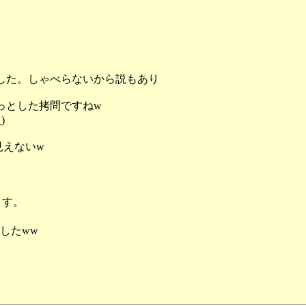
した。しゃべらないから説もあり
っとした拷問ですねw
)
見えないw
。
ます。
したww