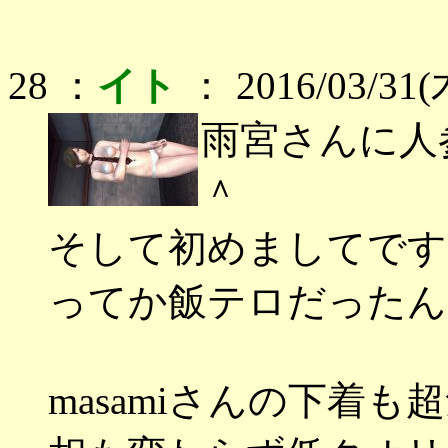
28 ：
イト
： 2016/03/31(木
雨宮さんに人
＾
そして初めましてです
ってか飯テロだったん
masamiさんの下着