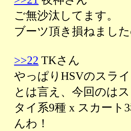
ご無沙汰してます。
ブーツ頂き損ねましたo
>>22
TKさん
やっぱりHSVのスラ
とは言え、今回のはス
タイ系9種 x スカート
んわ！