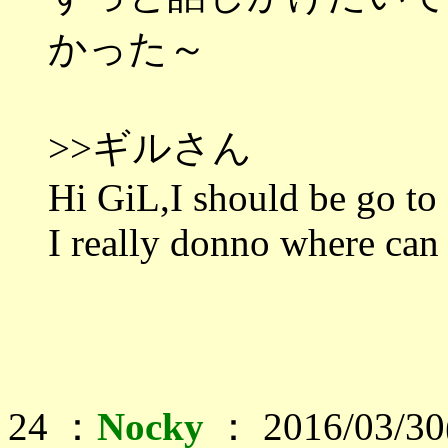
かった～
>>ギルさん
Hi GiL,I should be go to 
I really donno where can I
24 ：
Nocky
： 2016/03/30