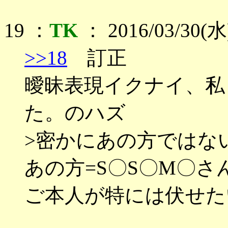
19 ：
TK
： 2016/03/30(水)
>>18
訂正
曖昧表現イクナイ、私
た。のハズ
>密かにあの方ではな
あの方=S〇S〇M〇さ
ご本人が特には伏せた