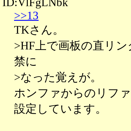
ID:VlFgLNbk
>>13
TKさん。
>HF上で画板の直リ
禁に
>なった覚えが。
ホンファからのリファ
設定しています。