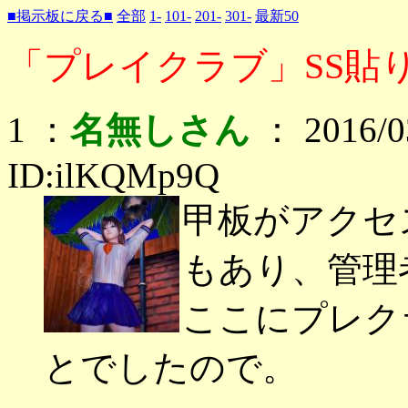
■掲示板に戻る■
全部
1-
101-
201-
301-
最新50
「プレイクラブ」SS貼り
1 ：
名無しさん
： 2016/03
ID:ilKQMp9Q
甲板がアクセ
もあり、管理
ここにプレク
とでしたので。