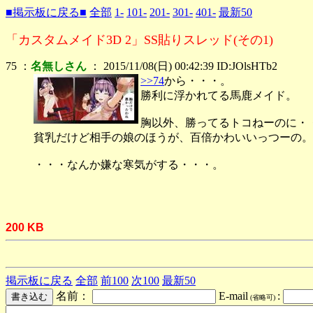
■掲示板に戻る■
全部
1-
101-
201-
301-
401-
最新50
「カスタムメイド3D 2」SS貼りスレッド(その1)
75 ：
名無しさん
： 2015/11/08(日) 00:42:39 ID:JOlsHTb2
>>74
から・・・。
勝利に浮かれてる馬鹿メイド。
胸以外、勝ってるトコねーのに・
貧乳だけど相手の娘のほうが、百倍かわいいっつーの。
・・・なんか嫌な寒気がする・・・。
200 KB
掲示板に戻る
全部
前100
次100
最新50
名前：
E-mail
:
(省略可)