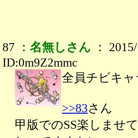
87 ：
名無しさん
： 2015/1
ID:0m9Z2mmc
全員チビキャ
>>83
さん
甲版でのSS楽しませ