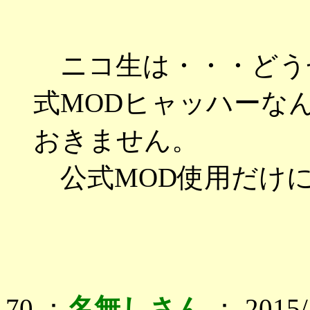
ニコ生は・・・どう
式MODヒャッハーな
おきません。
公式MOD使用だけにし
70 ：
名無しさん
： 2015/1