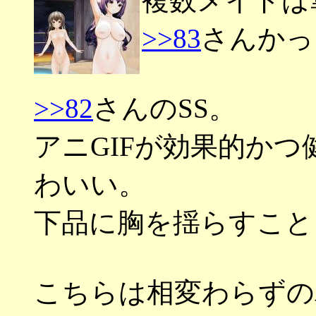
複数メイドは
>>83
さんかっ
>>82
さんのSS。
アニGIFが効果的か
わいい。
下品に胸を揺らすこと
こちらは相変わらずのバ