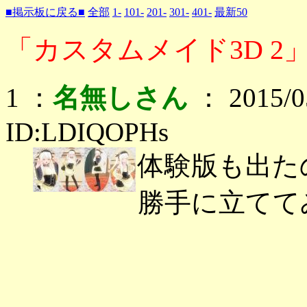
■掲示板に戻る■
全部
1-
101-
201-
301-
401-
最新50
「カスタムメイド3D 2」
1 ：
名無しさん
： 2015/05
ID:LDIQOPHs
体験版も出た
勝手に立てて