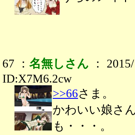
67 ：
名無しさん
： 2015/1
ID:X7M6.2cw
>>66
さま。
かわいい娘さ
も・・・。