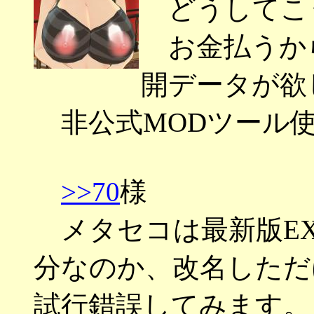
どうしてこ
お金払うか
開データが欲
非公式MODツール使
>>70
様
メタセコは最新版E
分なのか、改名しただ
試行錯誤してみます。