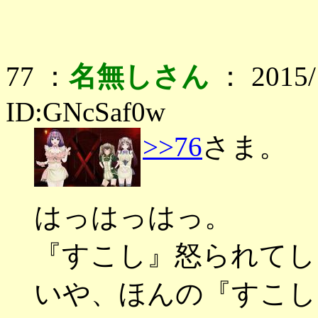
77 ：
名無しさん
： 2015/1
ID:GNcSaf0w
>>76
さま。
はっはっはっ。
『すこし』怒られてし
いや、ほんの『すこし