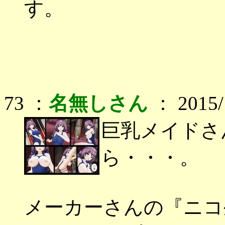
す。
73 ：
名無しさん
： 2015/1
巨乳メイドさ
ら・・・。
メーカーさんの『ニコ