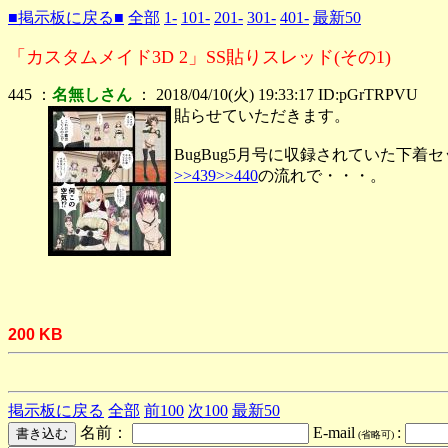
■掲示板に戻る■
全部
1-
101-
201-
301-
401-
最新50
「カスタムメイド3D 2」SS貼りスレッド(その1)
445 ：
名無しさん
： 2018/04/10(火) 19:33:17 ID:pGrTRPVU
貼らせていただきます。
BugBug5月号に収録されていた下着
>>439
>>440
の流れで・・・。
200 KB
掲示板に戻る
全部
前100
次100
最新50
名前：
E-mail
:
(省略可)