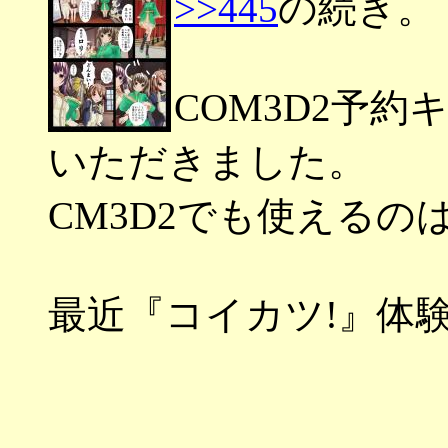
>>445
の続き。
COM3D2予
いただきました。
CM3D2でも使える
最近『コイカツ!』体