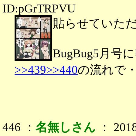
ID:pGrTRPVU
貼らせていた
BugBug5月
>>439
>>440
の流れで
446 ：
名無しさん
： 2018