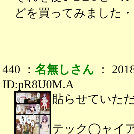
どを買ってみました・
440 ：
名無しさん
： 2018
ID:pR8U0M.A
貼らせていた
テック◯ャイ