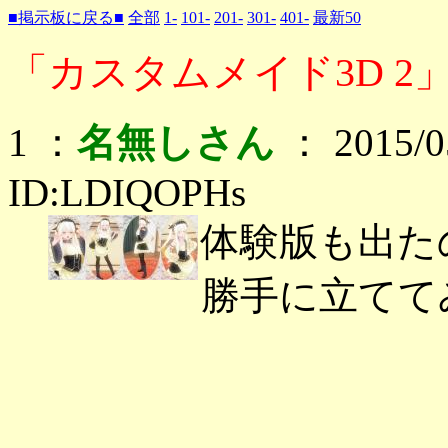
■掲示板に戻る■
全部
1-
101-
201-
301-
401-
最新50
「カスタムメイド3D 2」
1 ：
名無しさん
： 2015/05
ID:LDIQOPHs
体験版も出た
勝手に立てて