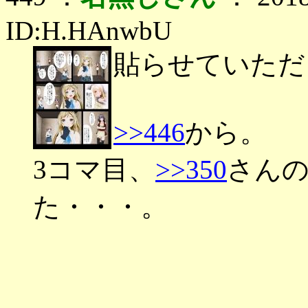
ID:H.HAnwbU
貼らせていただ
>>446
から。
3コマ目、
>>350
さん
た・・・。