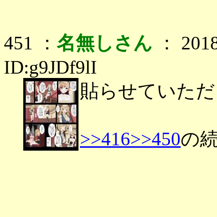
451 ：
名無しさん
： 2018
ID:g9JDf9lI
貼らせていただ
>>416
>>450
の