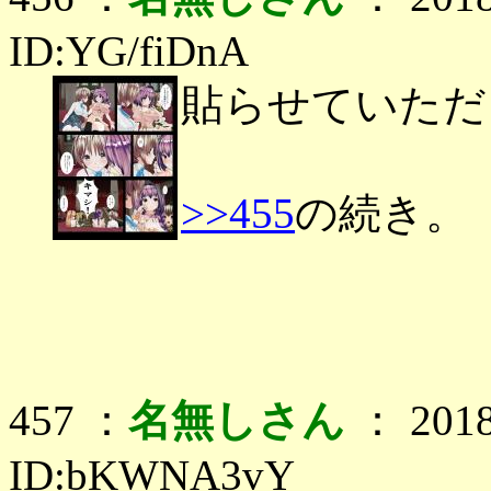
ID:YG/fiDnA
貼らせていただ
>>455
の続き。
457 ：
名無しさん
： 2018
ID:bKWNA3vY