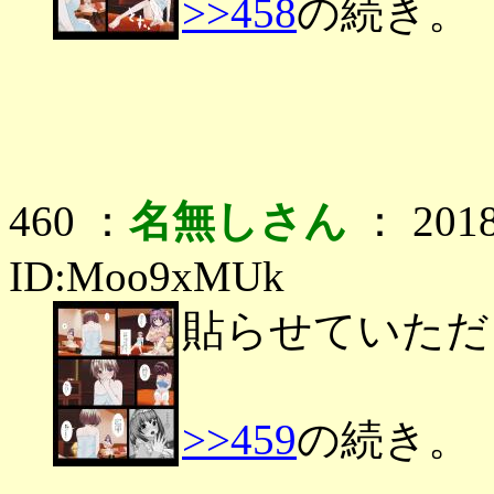
>>458
の続き。
460 ：
名無しさん
： 2018
ID:Moo9xMUk
貼らせていただ
>>459
の続き。