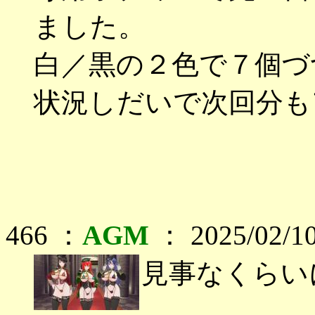
ました。
白／黒の２色で７個づ
状況しだいで次回分も
466 ：
AGM
： 2025/02/10
見事なくらい