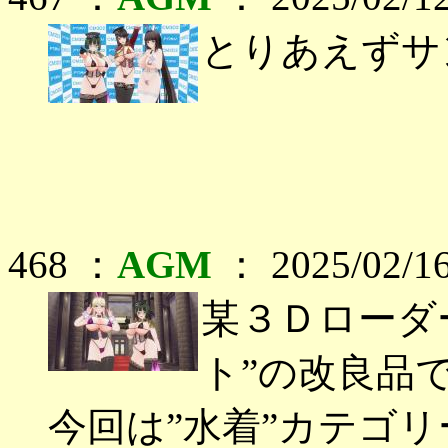
とりあえずサ
468 ：
AGM
： 2025/02/16
某３Ｄローダ
ト”の改良品
今回は”水着”カテゴ