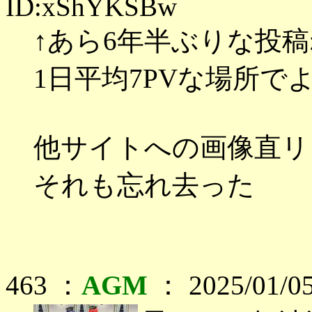
ID:xShYKSBw
↑あら6年半ぶりな投稿
1日平均7PVな場所で
他サイトへの画像直リ
それも忘れ去った
463 ：
AGM
： 2025/01/05