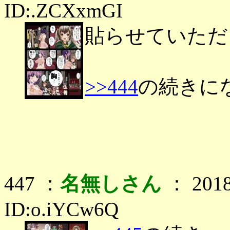
ID:.ZCXxmGI
貼らせていただ
>>444
の続きに
447 ：
名無しさん
： 2018
ID:o.iYCw6Q