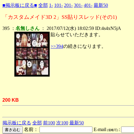
■掲示板に戻る■
全部
1-
101-
201-
301-
401-
最新50
「カスタムメイド3D 2」SS貼りスレッド(その1)
395 ：
名無しさん
： 2017/07/12(水) 18:02:59 ID:4s4xN5jA
貼らせていただきます。
>>394
の続きになります。
200 KB
掲示板に戻る
全部
前100
次100
最新50
名前：
E-mail
:
(省略可)