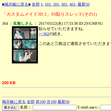
■掲示板に戻る■
全部
1-
101-
201-
301-
401-
最新50
「カスタムメイド3D 2」SS貼りスレッド(その1)
364 ：
名無しさん
： 2017/03/22(水) 17:33:38 ID:2S/GMFSU
貼らせていただきますね。
>>362
の続き。
このあと三枚ほど連投させていただきま
200 KB
掲示板に戻る
全部
前100
次100
最新50
名前：
E-mail
:
(省略可)