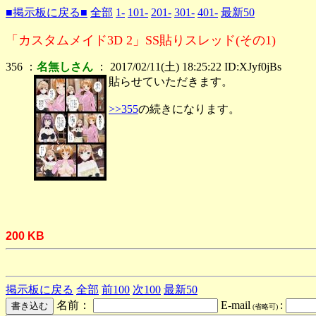
■掲示板に戻る■
全部
1-
101-
201-
301-
401-
最新50
「カスタムメイド3D 2」SS貼りスレッド(その1)
356 ：
名無しさん
： 2017/02/11(土) 18:25:22 ID:XJyf0jBs
貼らせていただきます。
>>355
の続きになります。
200 KB
掲示板に戻る
全部
前100
次100
最新50
名前：
E-mail
:
(省略可)