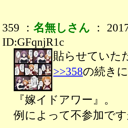
359 ：
名無しさん
： 2017
ID:GFqnjR1c
貼らせていた
>>358
の続き
『嫁イドアワー』。
例によって不参加です