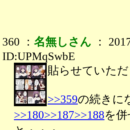
360 ：
名無しさん
： 2017
ID:UPMqSwbE
貼らせていただ
>>359
の続きに
>>180
>>187
>>188
を併