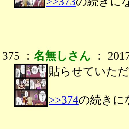
>>373
の続きに
375 ：
名無しさん
： 2017/
貼らせていただ
>>374
の続きに