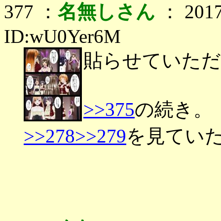
377 ：
名無しさん
： 2017
ID:wU0Yer6M
貼らせていただ
>>375
の続き。
>>278
>>279
を見てい