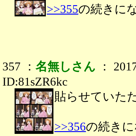
>>355
の続きに
357 ：
名無しさん
： 2017
ID:81sZR6kc
貼らせていた
>>356
の続きに