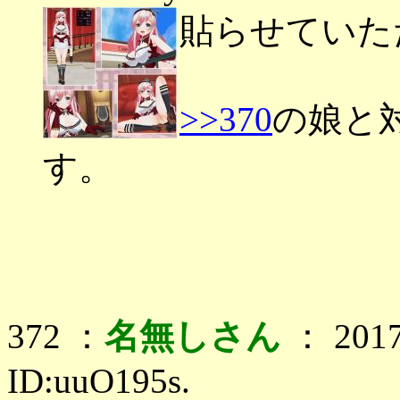
貼らせていた
>>370
の娘と
す。
372 ：
名無しさん
： 2017
ID:uuO195s.