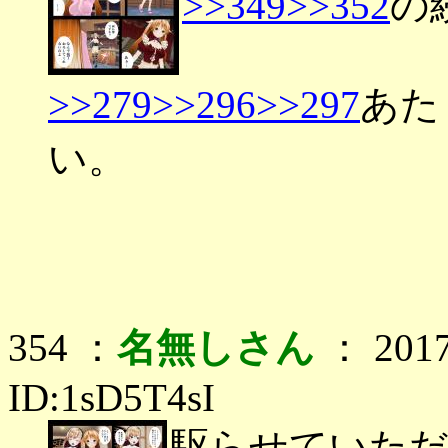
>>349
>>352
の
>>279
>>296
>>297
あた
い。
354 ：
名無しさん
： 2017
ID:1sD5T4sI
駆らせていた