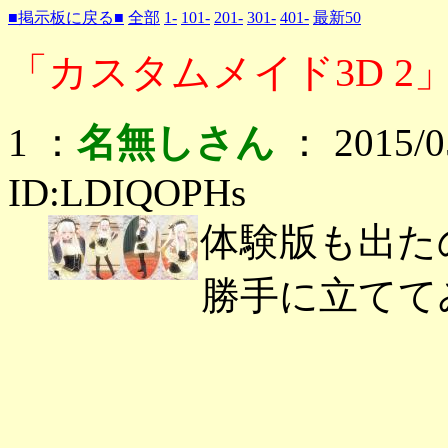
■掲示板に戻る■
全部
1-
101-
201-
301-
401-
最新50
「カスタムメイド3D 2」
1 ：
名無しさん
： 2015/05
ID:LDIQOPHs
体験版も出た
勝手に立てて