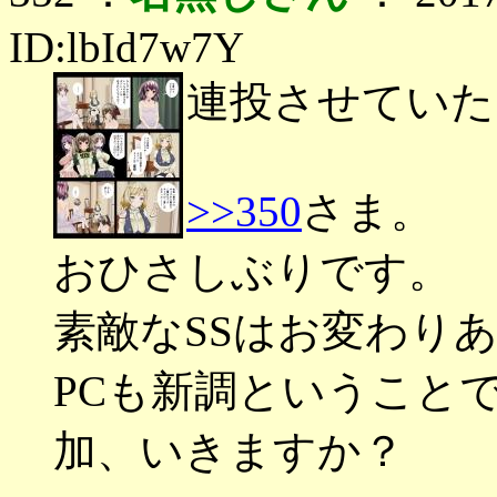
ID:lbId7w7Y
連投させていた
>>350
さま。
おひさしぶりです。
素敵なSSはお変わり
PCも新調ということ
加、いきますか？