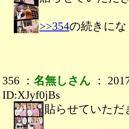
>>354
の続きにな
356 ：
名無しさん
： 2017
ID:XJyf0jBs
貼らせていただ