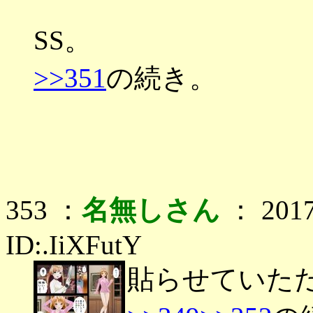
SS。
>>351
の続き。
353 ：
名無しさん
： 2017
ID:.IiXFutY
貼らせていた