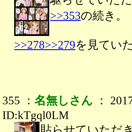
>>353
の続き。
>>278
>>279
を見てい
355 ：
名無しさん
： 2017
ID:kTgql0LM
貼らせていただ