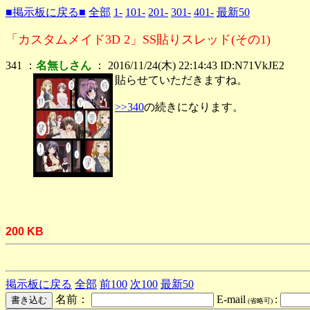
■掲示板に戻る■
全部
1-
101-
201-
301-
401-
最新50
「カスタムメイド3D 2」SS貼りスレッド(その1)
341 ：
名無しさん
： 2016/11/24(木) 22:14:43 ID:N71VkJE2
貼らせていただきますね。
>>340
の続きになります。
200 KB
掲示板に戻る
全部
前100
次100
最新50
名前：
E-mail
:
(省略可)