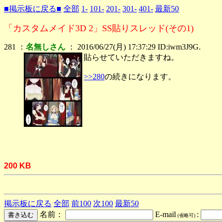
■掲示板に戻る■
全部
1-
101-
201-
301-
401-
最新50
「カスタムメイド3D 2」SS貼りスレッド(その1)
281 ：
名無しさん
： 2016/06/27(月) 17:37:29 ID:iwm3J9G.
貼らせていただきますね。
>>280
の続きになります。
200 KB
掲示板に戻る
全部
前100
次100
最新50
名前：
E-mail
:
(省略可)