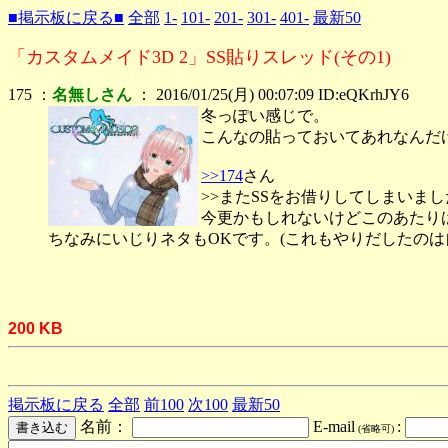
■掲示板に戻る■
全部
1-
101-
201-
301-
401-
最新50
「カスタムメイド3D 2」SS貼りスレッド(その1)
175 ：
名無しさん
： 2016/01/25(月) 00:07:09 ID:eQKrhJY6
冬っぽい感じで。
こんなの貼っておいてあれなんだ
>>174
さん
>>またSSをお借りしてしまいま
今更かもしれないけどこのあたり
ちなみにいじりネタもOKです。(これもやりだしたのは
200 KB
掲示板に戻る
全部
前100
次100
最新50
名前：
E-mail
:
(省略可)