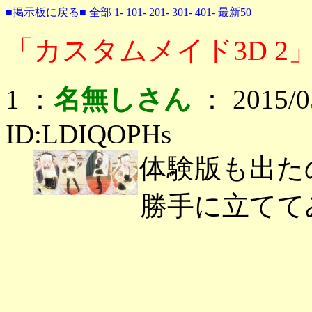
■掲示板に戻る■
全部
1-
101-
201-
301-
401-
最新50
「カスタムメイド3D 2」
1 ：
名無しさん
： 2015/05
ID:LDIQOPHs
体験版も出た
勝手に立てて