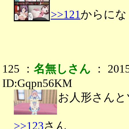
>>121
からにな
125 ：
名無しさん
： 2015
ID:Gqpn56KM
お人形さんと
>>123
さん