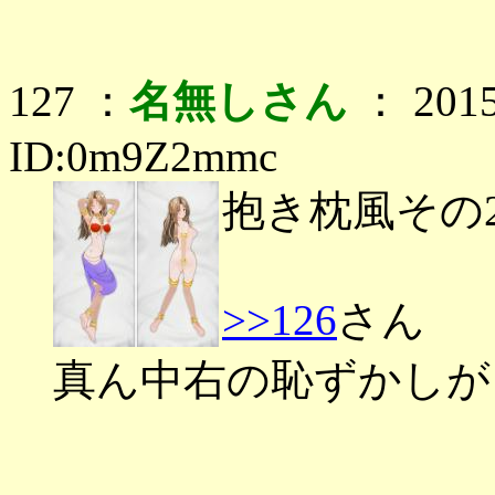
127 ：
名無しさん
： 2015
ID:0m9Z2mmc
抱き枕風そ
>>126
さん
真ん中右の恥ずかしが