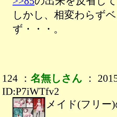
>>85
の出来を反省し
しかし、相変わらずベ
ず・・・。
124 ：
名無しさん
： 2015
ID:P7iWTfv2
メイド(フリー