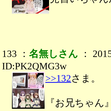
133 ：
名無しさん
： 2015
ID:PK2QMG3w
>>132
さま。
『お兄ちゃん