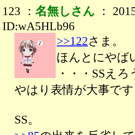
123 ：
名無しさん
： 2015
ID:wA5HLb96
>>122
さま。
ほんとにやば
・・・SSえろ
やはり表情が大事です
SS。