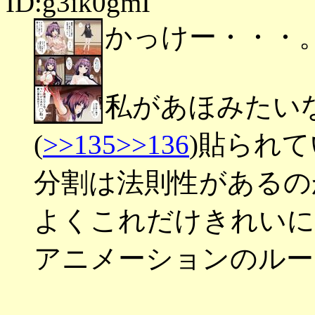
ID:g3ik0gmI
かっけー・・・
私があほみたい
(
>>135
>>136
)貼られ
分割は法則性があるの
よくこれだけきれいに
アニメーションのルー