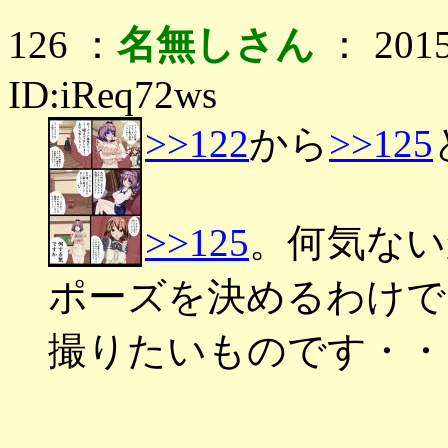
126 ：
名無しさん
： 2015
ID:iReq72ws
>>122
から
>>125
>>125
。何気ない
ポーズを決めるわけで
撮りたいものです・・