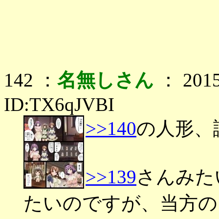
142 ：
名無しさん
： 2015
ID:TX6qJVBI
>>140
の人形、
>>139
さんみた
たいのですが、当方の