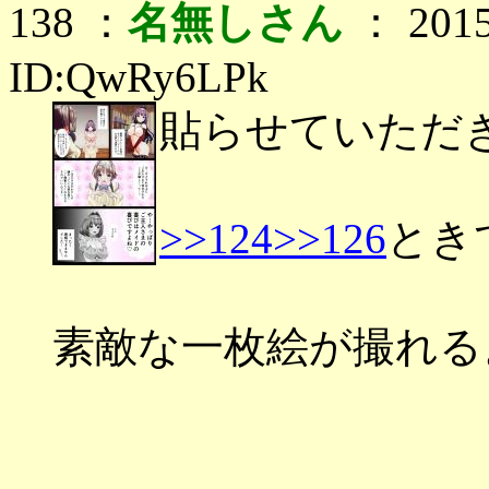
138 ：
名無しさん
： 2015
ID:QwRy6LPk
貼らせていただ
>>124
>>126
とき
素敵な一枚絵が撮れる