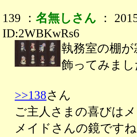
139 ：
名無しさん
： 2015
ID:2WBKwRs6
執務室の棚が
飾ってみまし
>>138
さん
ご主人さまの喜びはメ
メイドさんの鏡ですね