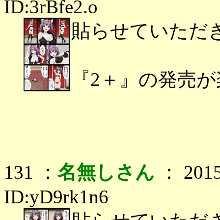
ID:3rBfe2.o
貼らせていただ
『2＋』の発売
131 ：
名無しさん
： 2015
ID:yD9rk1n6