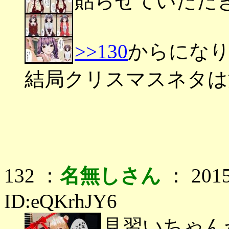
貼らせていただ
>>130
からにな
結局クリスマスネタは
132 ：
名無しさん
： 2015
ID:eQKrhJY6
見習いちゃん