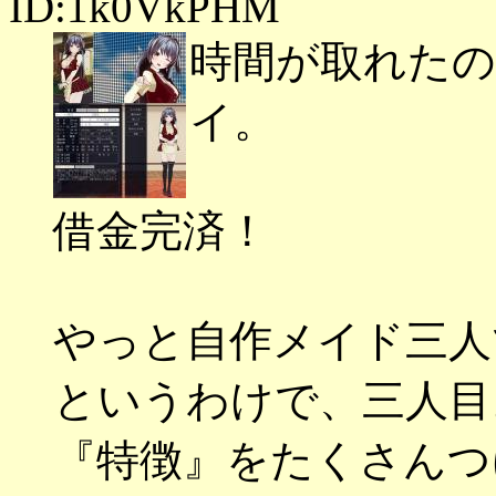
ID:1k0VkPHM
時間が取れた
イ。
借金完済！
やっと自作メイド三人
というわけで、三人目
『特徴』をたくさんつ