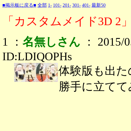
■掲示板に戻る■
全部
1-
101-
201-
301-
401-
最新50
「カスタムメイド3D 2」
1 ：
名無しさん
： 2015/05
ID:LDIQOPHs
体験版も出た
勝手に立てて