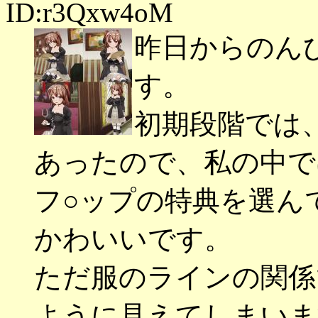
ID:r3Qxw4oM
昨日からのん
す。
初期段階では
あったので、私の中で
フ○ップの特典を選ん
かわいいです。
ただ服のラインの関係
ように見えてしまいま