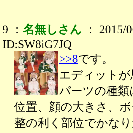
9 ：
名無しさん
： 2015/06
ID:SW8iG7JQ
>>8
です。
エディットが
パーツの種類
位置、顔の大きさ、ボ
整の利く部位でかなり