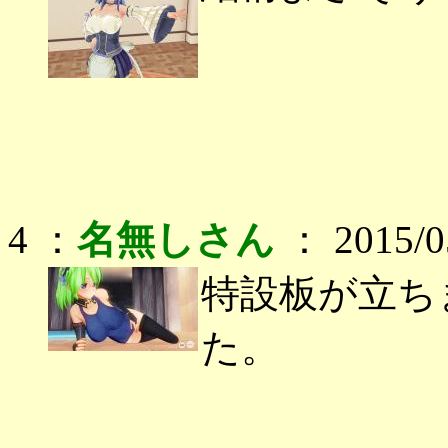
4 ：
名無しさん
： 2015/05
特設板が立ち
た。