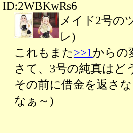
ID:2WBKwRs6
メイド2号の
レ)
これもまた
>>1
からの
さて、3号の純真はど
その前に借金を返さな
なぁ～)