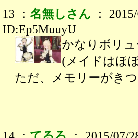
13 ：
名無しさん
： 2015/0
ID:Ep5MuuyU
かなりボリュ
(メイドはほ
ただ、メモリーがきつい・
14 ：
てるろ
： 2015/07/28