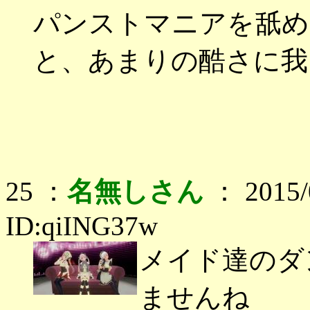
パンストマニアを舐め
と、あまりの酷さに我
25 ：
名無しさん
： 2015/0
ID:qiING37w
メイド達のダ
ませんね