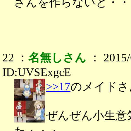
さんを作らないと・・
22 ：
名無しさん
： 2015/0
ID:UVSExgcE
>>17
のメイドさ
ぜんぜん小生意