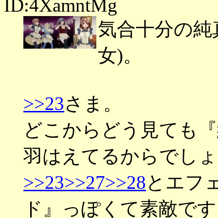
ID:4XamntMg
気合十分の純
女)。
>>23
さま。
どこからどう見ても『
羽はえてるからでしょ
>>23
>>27
>>28
とエフ
ド』っぽくて素敵です