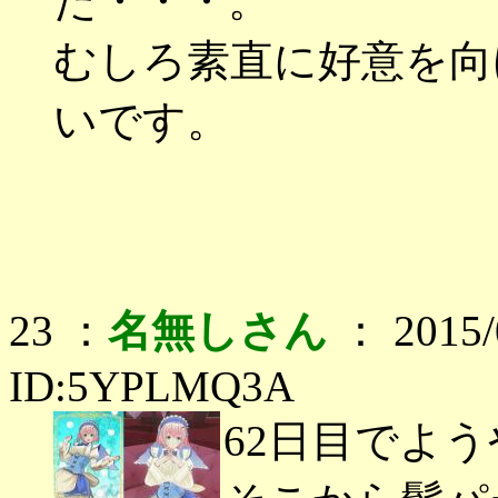
た・・・。
むしろ素直に好意を向
いです。
23 ：
名無しさん
： 2015/0
ID:5YPLMQ3A
62日目でよ