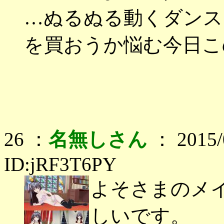
…ぬるぬる動くダンス
を買おうか悩む今日こ
26 ：
名無しさん
： 2015/0
ID:jRF3T6PY
よそさまのメ
しいです。