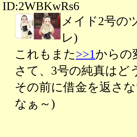
ID:2WBKwRs6
メイド2号の
レ)
これもまた
>>1
からの
さて、3号の純真はど
その前に借金を返さな
なぁ～)