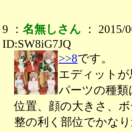
9 ：
名無しさん
： 2015/06
ID:SW8iG7JQ
>>8
です。
エディットが
パーツの種類
位置、顔の大きさ、ボ
整の利く部位でかなり