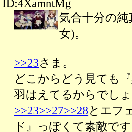
ID:4XamntMg
気合十分の純
女)。
>>23
さま。
どこからどう見ても『
羽はえてるからでしょ
>>23
>>27
>>28
とエフ
ド』っぽくて素敵です