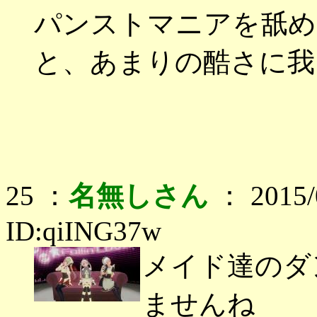
パンストマニアを舐め
と、あまりの酷さに我
25 ：
名無しさん
： 2015/0
ID:qiING37w
メイド達のダ
ませんね