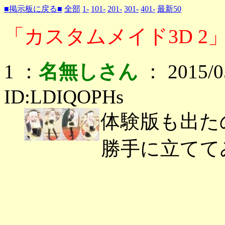
■掲示板に戻る■
全部
1-
101-
201-
301-
401-
最新50
「カスタムメイド3D 2」
1 ：
名無しさん
： 2015/05
ID:LDIQOPHs
体験版も出た
勝手に立てて