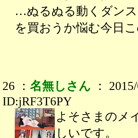
…ぬるぬる動くダンス
を買おうか悩む今日こ
26 ：
名無しさん
： 2015/0
ID:jRF3T6PY
よそさまのメ
しいです。