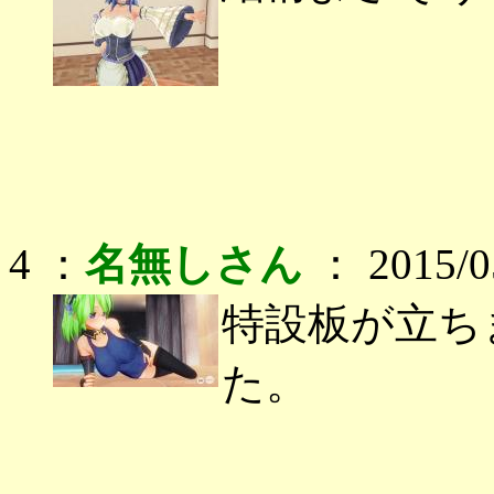
4 ：
名無しさん
： 2015/05
特設板が立ち
た。