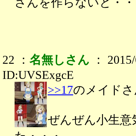
さんを作らないと・・
22 ：
名無しさん
： 2015/0
ID:UVSExgcE
>>17
のメイドさ
ぜんぜん小生意