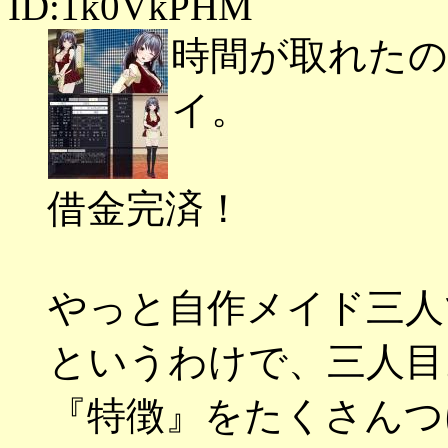
ID:1k0VkPHM
時間が取れた
イ。
借金完済！
やっと自作メイド三人
というわけで、三人目
『特徴』をたくさんつ