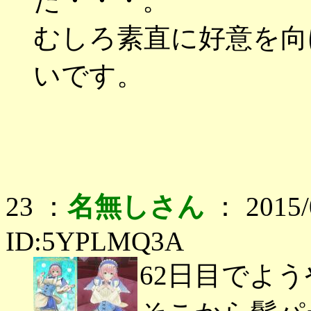
た・・・。
むしろ素直に好意を向
いです。
23 ：
名無しさん
： 2015/0
ID:5YPLMQ3A
62日目でよ