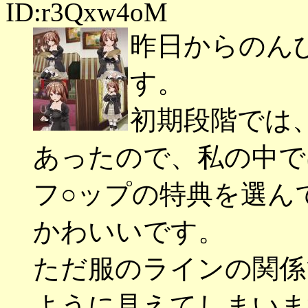
ID:r3Qxw4oM
昨日からのん
す。
初期段階では
あったので、私の中で
フ○ップの特典を選ん
かわいいです。
ただ服のラインの関係
ように見えてしまいま