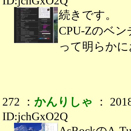
ID:jchGxO2Q
続きです。
CPU-Zのベン
って明らかに
272 ：
かんりしゃ
： 2018
ID:jchGxO2Q
AsRockのA-