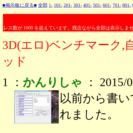
■掲示板に戻る■
全部
1-
101-
201-
301-
401-
501-
601-
701-
801-
レス数が 1000 を超えています。残念ながら全部は表示しま
3D(エロ)ベンチマーク
ッド
1 ：
かんりしゃ
： 2015/01
以前から書い
れました。