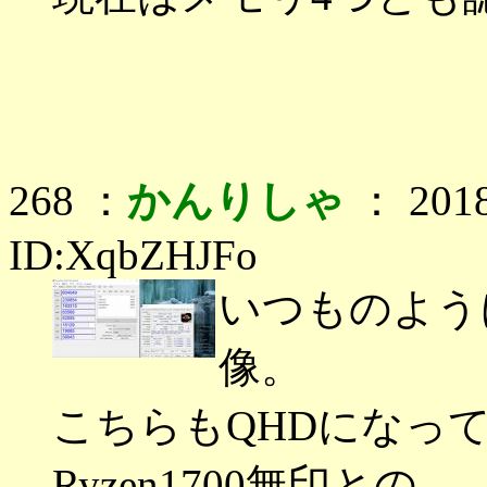
268 ：
かんりしゃ
： 2018
ID:XqbZHJFo
いつものよう
像。
こちらもQHDになっ
Ryzen1700無印との