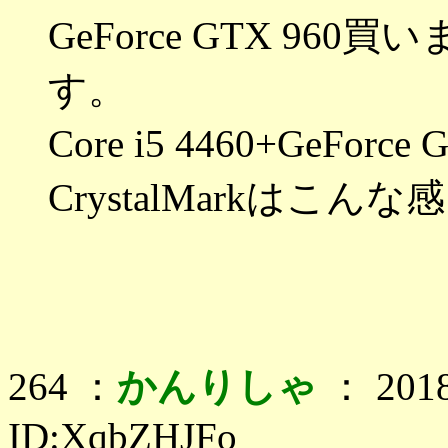
GeForce GTX 9
す。
Core i5 4460+GeForce
CrystalMarkはこんな
264 ：
かんりしゃ
： 2018
ID:XqbZHJFo