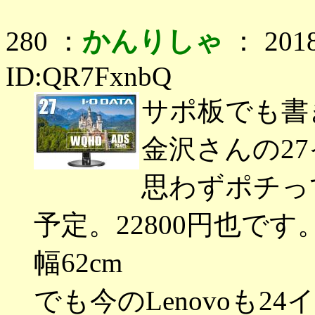
280 ：
かんりしゃ
： 2018
ID:QR7FxnbQ
サポ板でも書
金沢さんの2
思わずポチって
予定。22800円也です
幅62cm
でも今のLenovoも2