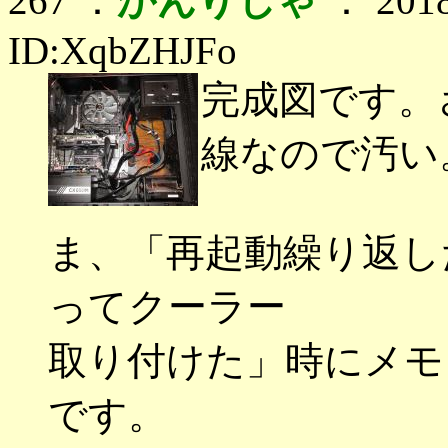
267 ：
かんりしゃ
： 2018
ID:XqbZHJFo
完成図です。
線なので汚い
ま、「再起動繰り返し
ってクーラー
取り付けた」時にメモ
です。