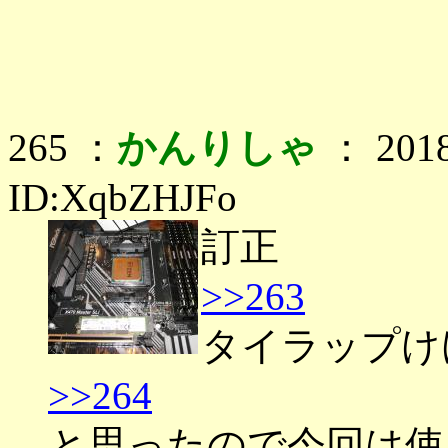
265 ：
かんりしゃ
： 2018
ID:XqbZHJFo
訂正
>>263
タイラップけ
>>264
と思ったので今回は使