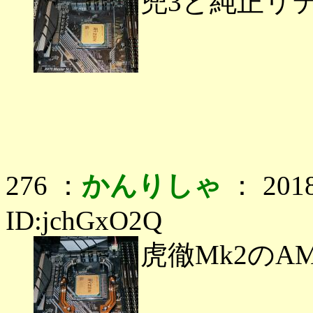
兜3と純正リ
276 ：
かんりしゃ
： 2018
ID:jchGxO2Q
虎徹Mk2の