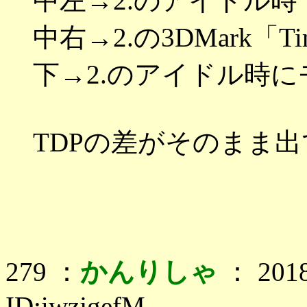
中左→2.のアイドル時
中右→2.の3DMark「T
下→2.のアイドル時に
TDPの差がそのまま
279 ：
かんりしゃ
： 2018
ID:iwzjgefM