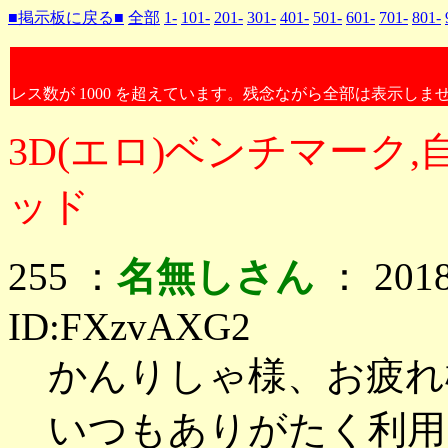
■掲示板に戻る■
全部
1-
101-
201-
301-
401-
501-
601-
701-
801-
レス数が 1000 を超えています。残念ながら全部は表示しま
3D(エロ)ベンチマーク
ッド
255 ：
名無しさん
： 2018
ID:FXzvAXG2
かんりしゃ様、お疲れ
いつもありがたく利用