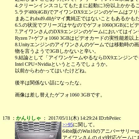
4.クリーンインスコしてもたまに起動に3分以上かかる
5.ラデ480(4GB)でアイワンDX9エンジンのゲームは
まあこれdxd9.dllがマイ糞純正ではないこともあるか
6.5.の状況でフリーズはヤなのでゲフォ1060(3GB)に
7.アイワンさんのDX9エンジンのゲームにおいてはインテル+
Ryzen 7+ゲフォ1060 3GBはビデオカードの実性能差
8.Unityエンジンのアイワンさんのゲームでは移動時の
物を言うようで3GBしかないと辛い。
9.結論として「アイワンゲームやるならDX9エンジンでも
Intel CPU+Nvidiaというところでしょうか。
以前からわかってはいたけどね。
後半は関係ない話になったな。
画像は差し替えたゲフォ1060 3GBです。
178 ：
かんりしゃ
： 2017/05/11(木) 14:29:24 ID:rbPeiiec
>>95
に関して。
64bit版のWin10のアニバーサリーu
アイワンさんのｄx9対応ゲームにお