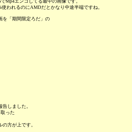
 6でMp4エンコしてる最中の画像です。
0%使われるのにAMDだとかなり中途半端ですね。
画を「期間限定ろだ」の
報告しました。
チ取った
ルの方が上です。