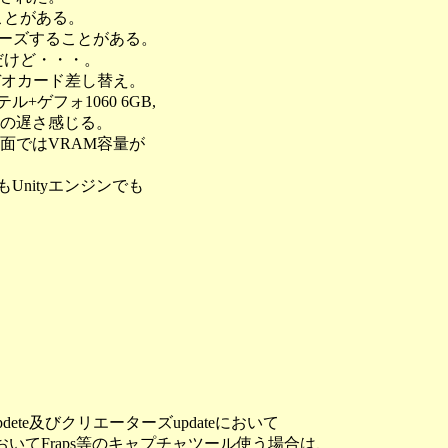
ことがある。
フリーズすることがある。
もだけど・・・。
ビデオカード差し替え。
ゲフォ1060 6GB,
以上の遅さ感じる。
画面ではVRAM容量が
Unityエンジンでも
pdete及びクリエーターズupdateにおいて
いてFraps等のキャプチャツール使う場合は、