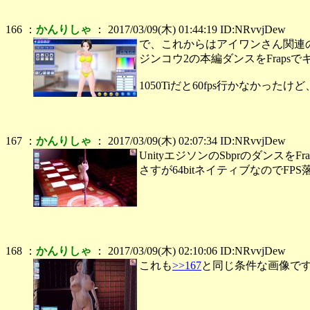
166 ：
かんりしゃ
： 2017/03/09(木) 01:44:19 ID:NRvvjDew
で、これからはアイワンさん関連
ジンコウ2の本編ダンスをFraps
1050Tiだと60fps行かなかっ
167 ：
かんりしゃ
： 2017/03/09(木) 02:07:34 ID:NRvvjDew
UnityエジソンのSbprのダンスを
さすが64bitネイティブなのでFP
168 ：
かんりしゃ
： 2017/03/09(木) 02:10:06 ID:NRvvjDew
これも
>>167
と同じ条件な画像で