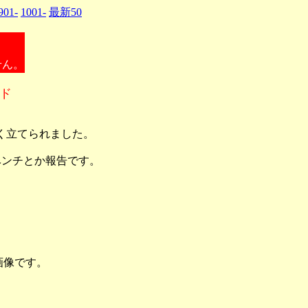
901-
1001-
最新50
せん。
ッド
く立てられました。
のでベンチとか報告です。
ンチ画像です。