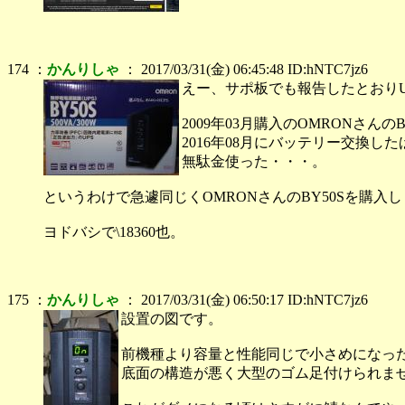
174 ：
かんりしゃ
： 2017/03/31(金) 06:45:48 ID:hNTC7jz6
えー、サポ板でも報告したとおりU
2009年03月購入のOMRONさんの
2016年08月にバッテリー交換し
無駄金使った・・・。
というわけで急遽同じくOMRONさんのBY50Sを購入
ヨドバシで\18360也。
175 ：
かんりしゃ
： 2017/03/31(金) 06:50:17 ID:hNTC7jz6
設置の図です。
前機種より容量と性能同じで小さめになっ
底面の構造が悪く大型のゴム足付けられま