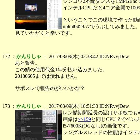
ジンコウ2本編ダンスをTMPGEnc
インテルCPUだと4コア全開で10
ということでこの環境で作った動
uplmt0459.7zでうぷしてみました。
見ていただくと幸いです。
172 ：
かんりしゃ
： 2017/03/09(木) 02:38:42 ID:NRvvjDew
あと報告。
この鯖の使用代金1年分払い込みました。
20180605までは潰れません。
サポスレで報告のがいいかな？
173 ：
かんりしゃ
： 2017/03/09(木) 18:51:33 ID:NRvvjDew
レン鯖期間延長の話はサポ板でも
画像は
>>159
と同じCPU-Zでペン
i5-7600K(OCなし)の画像です。
シングルスレッドの性能はインテ