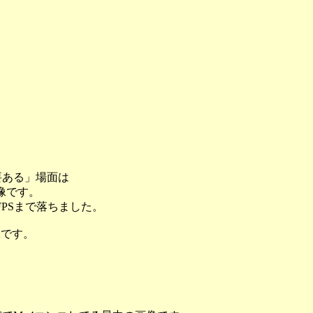
要ある」場面は
像です。
FPSまで落ちました。
像です。