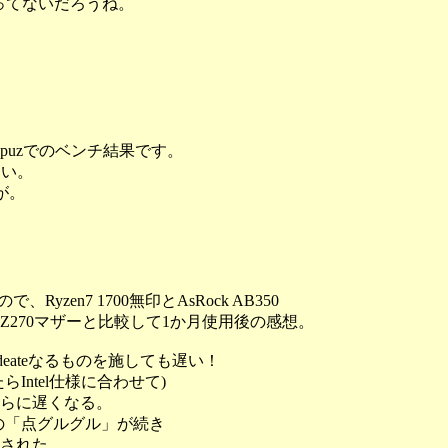
ってないだろうね。
のCpuzでのベンチ結果です。
さい。
が。
Ryzen7 1700無印とAsRock AB350
CPUとZ270マザーと比較して1か月使用後の感想。
 Updeateなるものを施しても遅い！
Intel仕様に合わせて)
らに遅くなる。
と例の「点グルグル」が続き
された。