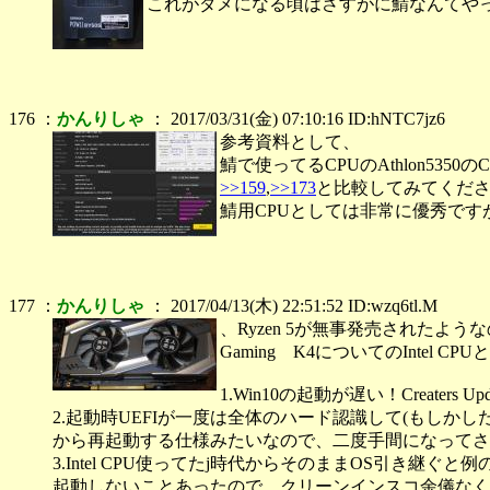
これがダメになる頃はさすがに鯖なんてや
176 ：
かんりしゃ
： 2017/03/31(金) 07:10:16 ID:hNTC7jz6
参考資料として、
鯖で使ってるCPUのAthlon5350
>>159
,
>>173
と比較してみてくだ
鯖用CPUとしては非常に優秀です
177 ：
かんりしゃ
： 2017/04/13(木) 22:51:52 ID:wzq6tl.M
、Ryzen 5が無事発売されたようなので、
Gaming K4についてのIntel 
1.Win10の起動が遅い！Creaters
2.起動時UEFIが一度は全体のハード認識して(もしかしたら
から再起動する仕様みたいなので、二度手間になってさ
3.Intel CPU使ってたj時代からそのままOS引き継ぐ
起動しないことあったので、クリーンインスコ余儀なく