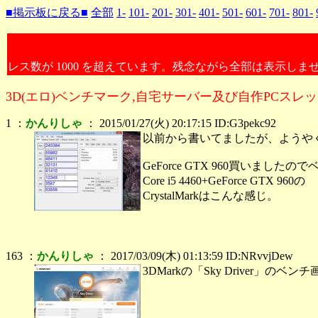
■掲示板に戻る■
全部
1-
101-
201-
301-
401-
501-
601-
701-
801-
レス数が 1000 を超えています。残念ながら全部は表示しま
3D(エロ)ベンチマーク,自宅サーバー及び自作PCスレ
1 ：
かんりしゃ
： 2015/01/27(火) 20:17:15 ID:G3pekc92
以前から書いてましたが、ようや
GeForce GTX 960買いました
Core i5 4460+GeForce GTX 960の
CrystalMarkはこんな感じ。
163 ：
かんりしゃ
： 2017/03/09(木) 01:13:59 ID:NRvvjDew
3DMarkの「Sky Driver」のベ