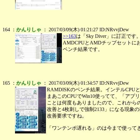
164 ：
かんりしゃ
： 2017/03/09(木) 01:21:27 ID:NRvvjDew
>>163
は「Sky Diver」に訂正です
AMDCPUとAMDチップセットにおけ
ベンチ結果です。
165 ：
かんりしゃ
： 2017/03/09(木) 01:34:57 ID:NRvvjDew
RAMDISKのベンチ結果。インテルCP
まあこのCPUでWin10使ってて、「ア
ことは何度もありましたので、これから
改善と4枚刺しで強制2133」になる現象の改善をAd
改善要求ですね。
「ワンテンポ遅れる」のは今まで使ってき