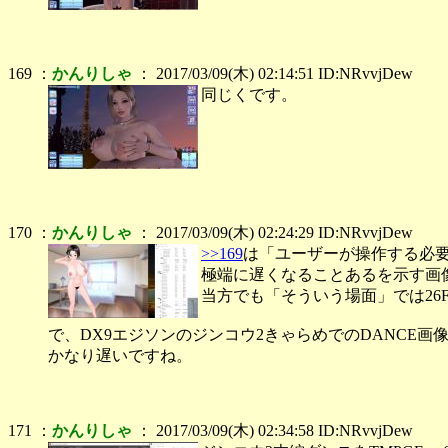
169 ：
かんりしゃ
： 2017/03/09(木) 02:14:51 ID:NRvvjDew
同じくです。
170 ：
かんりしゃ
： 2017/03/09(木) 02:24:29 ID:NRvvjDew
>>169
は「ユーザーが操作する必
極端に遅くなることあるを示す画
当方でも「そういう場面」では26
で、DX9エジソンのジンコウ2きゃらめでのDANCE画
かなり遅いですね。
171 ：
かんりしゃ
： 2017/03/09(木) 02:34:58 ID:NRvvjDew