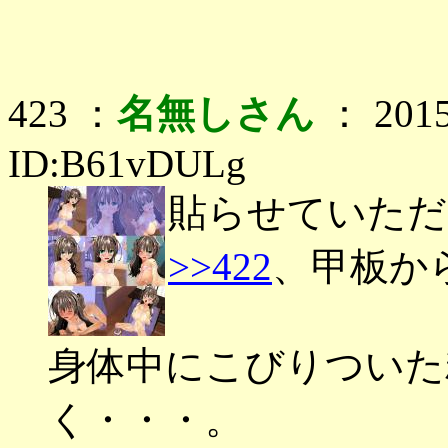
423 ：
名無しさん
： 2015
ID:B61vDULg
貼らせていただ
>>422
、甲板か
身体中にこびりついた
く・・・。