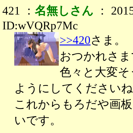
421 ：
名無しさん
： 2015
ID:wVQRp7Mc
>>420
さま。
おつかれさま
色々と大変そ
ようにしてくださいね
これからもろだや画板
いです。