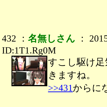
432 ：
名無しさん
： 2015
ID:1T1.Rg0M
すこし駆け足
きますね。
>>431
からに