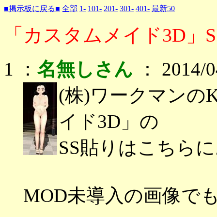
■掲示板に戻る■
全部
1-
101-
201-
301-
401-
最新50
「カスタムメイド3D」S
1 ：
名無しさん
： 2014/04
(株)ワークマンの
イド3D」の
SS貼りはこちら
MOD未導入の画像で