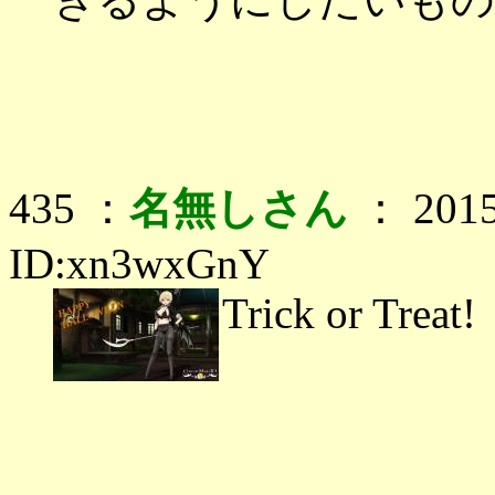
435 ：
名無しさん
： 2015
ID:xn3wxGnY
Trick or Treat!