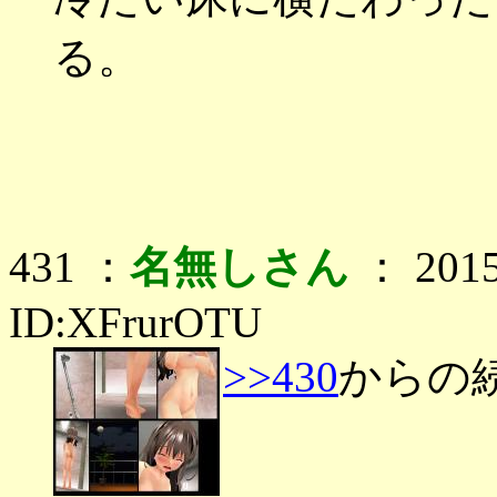
る。
431 ：
名無しさん
： 2015
ID:XFrurOTU
>>430
からの