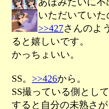
あほみたいに不
いただいていた
>>427
さんのよ
ると嬉しいです。
かっちょいい。
SS。
>>426
から。
SS撮っている側とし
すると自分の未熟さが