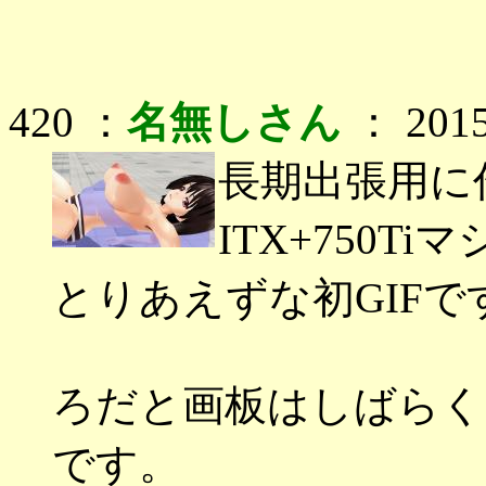
420 ：
名無しさん
： 2015/
長期出張用に作った
ITX+750Ti
とりあえずな初GIFで
ろだと画板はしばらく
です。