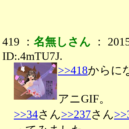
419 ：
名無しさん
： 2015
ID:.4mTU7J.
>>418
からに
アニGIF。
>>34
さん
>>237
さん
>>