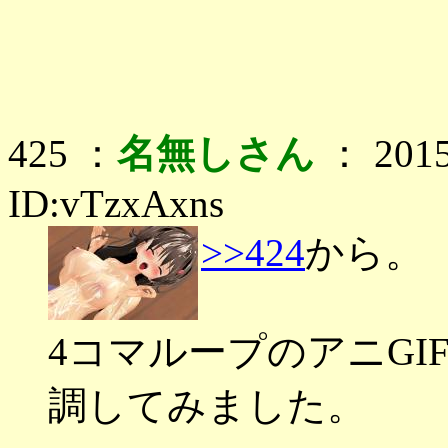
425 ：
名無しさん
： 2015
ID:vTzxAxns
>>424
から。
4コマループのアニG
調してみました。