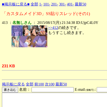
■掲示板に戻る■
全部
1-
101-
201-
301-
401-
最新50
「カスタムメイド3D」SS貼りスレッド(その1)
413 ：
名無しさん
： 2015/08/17(月) 21:34:38 ID:UjpC4L0Y
>>412
の続きです。
もうすこし続きます。
231 KB
掲示板に戻る
全部
前100
次100
最新50
名前：
E-mail
:
(省略可)