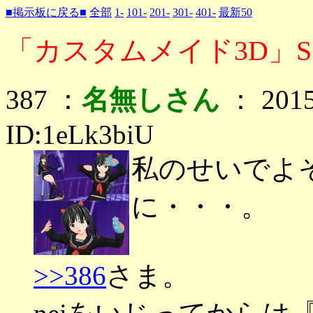
■掲示板に戻る■
全部
1-
101-
201-
301-
401-
最新50
「カスタムメイド3D」S
387 ：
名無しさん
： 2015
ID:1eLk3biU
私のせいでよ
に・・・。
>>386
さま。