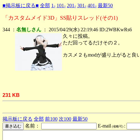
■掲示板に戻る■
全部
1-
101-
201-
301-
401-
最新50
「カスタムメイド3D」SS貼りスレッド(その1)
344 ：
名無しさん
： 2015/04/29(水) 22:19:46 ID:2WBKwRs6
久々に投稿。
ただ回ってるだけその２。
カスメ２もmodが盛り上がると良
231 KB
掲示板に戻る
全部
前100
次100
最新50
名前：
E-mail
:
(省略可)